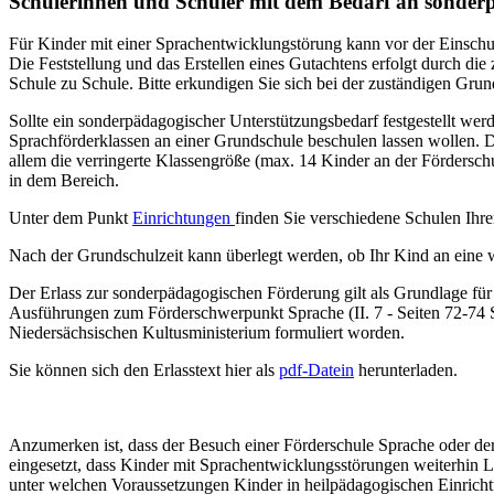
Schülerinnen und Schüler mit dem Bedarf an sonder
Für Kinder mit einer Sprachentwicklungstörung kann vor der Einsch
Die Feststellung und das Erstellen eines Gutachtens erfolgt durch d
Schule zu Schule. Bitte erkundigen Sie sich bei der zuständigen Grund
Sollte ein sonderpädagogischer Unterstützungsbedarf festgestellt wer
Sprachförderklassen an einer Grundschule beschulen lassen wollen. 
allem die verringerte Klassengröße (max. 14 Kinder an der Fördersc
in dem Bereich.
Unter dem Punkt
Einrichtungen
finden Sie verschiedene Schulen Ihr
Nach der Grundschulzeit kann überlegt werden, ob Ihr Kind an eine 
Der Erlass zur sonderpädagogischen Förderung gilt als Grundlage für
Ausführungen zum Förderschwerpunkt Sprache (II. 7 - Seiten 72-74 
Niedersächsischen Kultusministerium formuliert worden.
Sie können sich den Erlasstext hier als
pdf-Datein
herunterladen.
Anzumerken ist, dass der Besuch einer Förderschule Sprache oder der
eingesetzt, dass Kinder mit Sprachentwicklungsstörungen weiterhin
unter welchen Voraussetzungen Kinder in heilpädagogischen Einrich