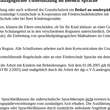
pädagogischer Unterstützung im Bereich Sprache
ulung oder auch während der Grundschulzeit ein
Bedarf an sonderpäd
ie zuständige Grundschule in Kooperation mit Förderschullehrkräften m
schule oder bei Ihrer Kindertagesstätte.
den, können die Eltern entscheiden, ob Sie Ihr Kind inklusiv an einer G
Das Schulangebot ist in den verschiedenen Regionen unterschiedlich. 
hule), die Einbettung von sprachheilpädagogsichen Maßnahmen im Unter
er Region. Alle Schulformen arbeiten nach dem Kerncurriculum der Gr
weiterführende Regelschule oder an eine Förderschule Sprache mit dem
 die Arbeit mit Kindern mit Behinderungen. Seit dem 01.08.2005 gilt 
SVBl 2/2005) sind maßgeblich durch die Arbeit der dgs e.V./Landesg
 Sprachheilklassen die außerschulische Sprachtherapie
nicht
ersetzen k
 Logopädieverordnungen vom zuständigen Arzt erhalten. Die Ausführu
tungen oder Sprachheilklassen durch zusätzliche ambulante Angebote g