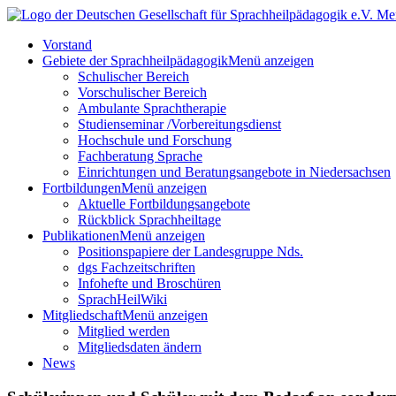
Me
Vorstand
Gebiete der Sprachheilpädagogik
Menü anzeigen
Schulischer Bereich
Vorschulischer Bereich
Ambulante Sprachtherapie
Studienseminar /Vorbereitungsdienst
Hochschule und Forschung
Fachberatung Sprache
Einrichtungen und Beratungsangebote in Niedersachsen
Fortbildungen
Menü anzeigen
Aktuelle Fortbildungsangebote
Rückblick Sprachheiltage
Publikationen
Menü anzeigen
Positionspapiere der Landesgruppe Nds.
dgs Fachzeitschriften
Infohefte und Broschüren
SprachHeilWiki
Mitgliedschaft
Menü anzeigen
Mitglied werden
Mitgliedsdaten ändern
News